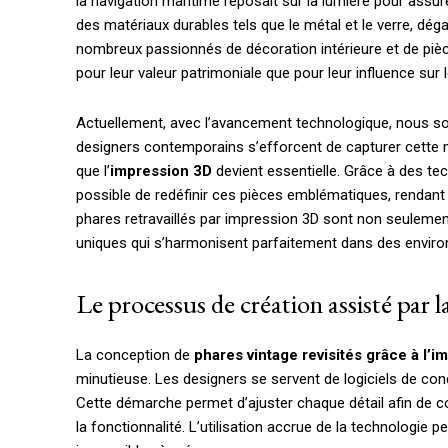
la navigation maritime reposait sur la lumière pour assu
des matériaux durables tels que le métal et le verre, dég
nombreux passionnés de décoration intérieure et de pièc
pour leur valeur patrimoniale que pour leur influence sur
Actuellement, avec l’avancement technologique, nous s
designers contemporains s’efforcent de capturer cette m
que l’
impression 3D
devient essentielle. Grâce à des te
possible de redéfinir ces pièces emblématiques, rendant 
phares retravaillés par impression 3D sont non seuleme
uniques qui s’harmonisent parfaitement dans des envi
Le processus de création assisté par 
La conception de
phares vintage revisités grâce à l’
minutieuse. Les designers se servent de logiciels de con
Cette démarche permet d’ajuster chaque détail afin de co
la fonctionnalité. L’utilisation accrue de la technologie