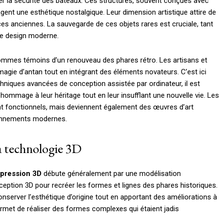
rer la sécurité des bateaux. Ces structures, souvent conçues avec
agent une esthétique nostalgique. Leur dimension artistique attire de
es anciennes. La sauvegarde de ces objets rares est cruciale, tant
 le design moderne.
ommes témoins d’un renouveau des phares rétro. Les artisans et
agie d’antan tout en intégrant des éléments novateurs. C’est ici
chniques avancées de conception assistée par ordinateur, il est
hommage à leur héritage tout en leur insufflant une nouvelle vie. Les
nt fonctionnels, mais deviennent également des œuvres d’art
ronnements modernes.
la technologie 3D
impression 3D
débute généralement par une modélisation
ception 3D pour recréer les formes et lignes des phares historiques.
nserver l’esthétique d’origine tout en apportant des améliorations à
 permet de réaliser des formes complexes qui étaient jadis